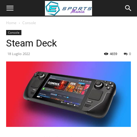
Home
Console
Console
Steam Deck
18 Luglio 2022
4659
0